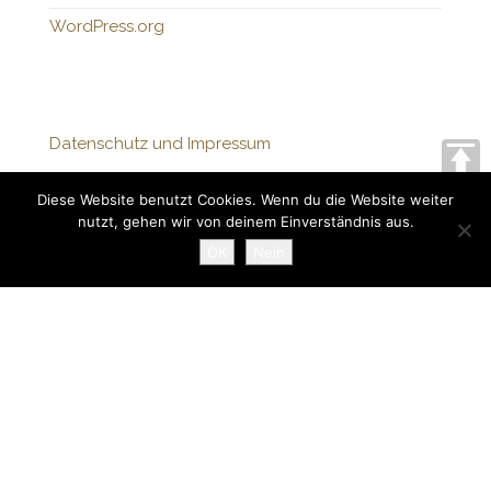
WordPress.org
Datenschutz und Impressum
Diese Website benutzt Cookies. Wenn du die Website weiter
nutzt, gehen wir von deinem Einverständnis aus.
Stolz präsentiert von
WordPress
|
Theme:
Head Blog
OK
Nein